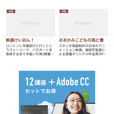
ン』シリーズの4作目『インフェ
描く疑似メイキングフィルムと
ルノ』出版の際、海賊行為と違
いう構成になっている。
法流出を恐れた出版元が著者ブ
映画
映画
ラウンの同意のもと、各国の翻
訳家を地下室に隔離して翻訳を
行なったとの実話から着想を得
ている。
映画けいおん！
おおかみこどもの雨と雪
ロンドンに卒業旅行に行くとい
スタジオ地図制作の日本のアニ
うストーリーで、パスポートを
メーション映画。細田守監督に
取得するまでを描いた第2期番外
よる長編オリジナル作品第2作で
編「計画!」は本作のプロローグ
ある。
にあたる。