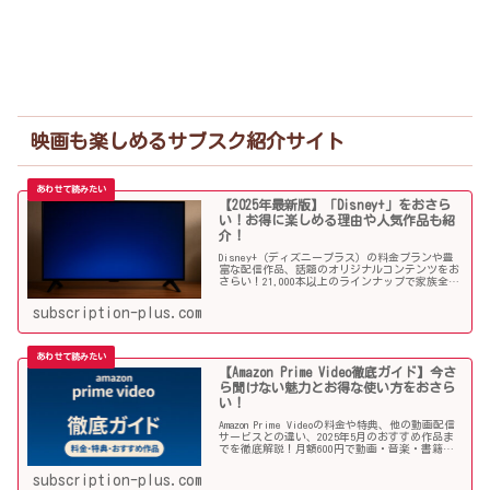
映画も楽しめるサブスク紹介サイト
【2025年最新版】「Disney+」をおさら
い！お得に楽しめる理由や人気作品も紹
介！
Disney+（ディズニープラス）の料金プランや豊
富な配信作品、話題のオリジナルコンテンツをお
さらい！21,000本以上のラインナップで家族全員
が楽しめる理由や注目のオススメ作品と併せてご
紹介していきます！
subscription-plus.com
【Amazon Prime Video徹底ガイド】今さ
ら聞けない魅力とお得な使い方をおさら
い！
Amazon Prime Videoの料金や特典、他の動画配信
サービスとの違い、2025年5月のおすすめ作品ま
でを徹底解説！月額600円で動画・音楽・書籍ま
で楽しめる圧倒的コスパ。今さら聞けない魅力を
おさらい！
subscription-plus.com