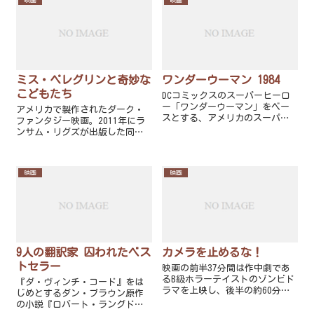
映画
映画
ミス・ペレグリンと奇妙な
ワンダーウーマン 1984
こどもたち
DCコミックスのスーパーヒーロ
ー「ワンダーウーマン」をベー
アメリカで製作されたダーク・
スとする、アメリカのスーパー
ファンタジー映画。2011年にラ
ヒーロー映画。「DCエクステン
ンサム・リグズが出版した同名
デッド・ユニバース」の9作目
小説を原作に、ティム・バート
で、『ワンダーウーマン』
ン監督、ジェーン・ゴールドマ
（2017年）の続編。タイトル通
ン脚本で製作された。
映画
映画
り作品の舞台は1984年である。
9人の翻訳家 囚われたベス
カメラを止めるな！
トセラー
映画の前半37分間は作中劇であ
るB級ホラーテイストのゾンビド
『ダ・ヴィンチ・コード』をは
ラマを上映し、後半の約60分間
じめとするダン・ブラウン原作
は一転して、そのドラマ制作に
の小説『ロバート・ラングド
携わる人々をコメディタッチで