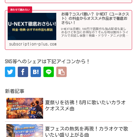
お得？コスパ悪い？ U-NEXT（ユーネクス
ト）の料金からオススメ作品まで徹底お
さらい！
U-NEXTは月額2,189円で話題作も独占配信も楽し
めるけど本当にお得なの？そんな時は無料トライ
アルでお試し体験！映画・ドラマ・アニメが見放
題の国内最大級動画配信サービスのユーネクス
ト。その料金や利用手順、オススメ作品などを詳
subscription-plus.com
しく解説していきます！
SNS等へのシェアは下記アイコンから！
新着記事
夏祭りを彷彿！8月に歌いたいカラオ
ケオススメ曲
夏フェスの熱気を再現！カラオケで歌
いたい盛り上がる曲