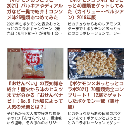
【ポケモンおっとっと
【ポケモンコラボ】おっと
2021】パルキアやディアル
っと40種類をゲットしてみ
ガなど一覧で紹介！コンソ
た（カイリュー～ペルシア
メ味25種類あつめてみた
ン）2019年版
2021年もポケモンと森永おっと
ピカチュウからあのレアモンス
っとのコラボキャンペーン（発
ターまで！ポケモンとおっとっ
売日：6月下旬～）が登場！合計
とのコラボレーションで、シー
70種類のうち、コンソメ味で出
クレット含め全40種類を一覧で
現する25種類のポケモンを一覧
ご紹介します！
で紹介します！
グルメ
グルメ
『おせんべい』の豆知識を
【ポケモン×おっとっとコ
紹介！歴史から味のヒミツ
ラボ2021】70種類完全コン
までが分かる「おせんべナ
プリート！ 12箱でゲット
ビ」：No.9「地域によって
したポケモン一覧（集計
人気の米菓とは？」
編）
子どもから大人まで好きなお菓
ピカチュウからあの伝説のポケ
子の1つ『おせんべい』。醤油味
モンまで！ポケモンとおっとっ
から塩味、そのほかのオリジナ
とのコラボレーションでゲット
ルな味までたくさんありますよ
した70種類を一覧でご紹介！各