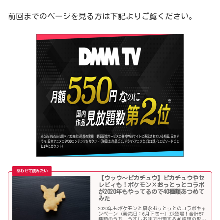
前回までのページを見る方は下記よりご覧ください。
【ウッウ～ピカチュウ】ピカチュウやセ
レビィも！ポケモン×おっとっとコラボ
が2020年もやってるので40種類あつめて
みた
2020年もポケモンと森永おっとっとのコラボキャ
ンペーン（発売日：6月下旬～）が登場！合計57
種類のうち、うすしお味で出現する40種類の形を