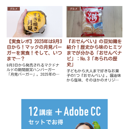
ね。『おせんべい』の豆知識を
ポケモンが何匹ゲットできたの
知れば、より美味しく食べられ
か集計します。
グルメ
グルメ
ること間違い無いですよ！
【実食レポ】2025年は9月3
『おせんべい』の豆知識を
日から！マックの月見バー
紹介！歴史から味のヒミツ
ガーを実食！そして、いつ
までが分かる「おせんべナ
まで…？
ビ」：No.3「あられの歴
史」
9月3日から発売されるマクドナ
ルドの期間限定ハンバーガー
子どもから大人まで好きなお菓
「月見バーガー」。2025年の新
子の1つ『おせんべい』。醤油味
作味を食べてみたのでレポート
から塩味、そのほかのオリジナ
します！いつごろまでの販売な
ルな味までたくさんありますよ
のか、2024年の実食や過去の販
ね。『おせんべい』の豆知識を
売開始データなど、情報盛りだ
知れば、より美味しく食べられ
くさんでお届けします！
ること間違い無いですよ！