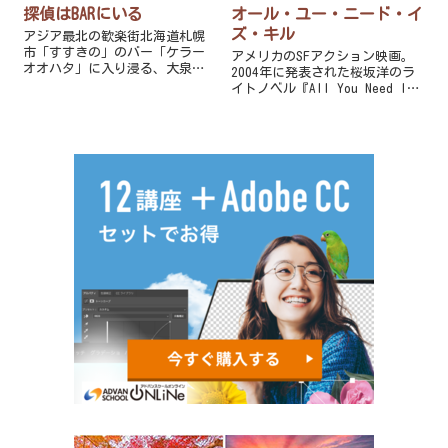
探偵はBARにいる
オール・ユー・ニード・イ
ズ・キル
アジア最北の歓楽街北海道札幌
市「すすきの」のバー「ケラー
アメリカのSFアクション映画。
オオハタ」に入り浸る、大泉洋
2004年に発表された桜坂洋のラ
が演じる私立探偵と、松田龍平
イトノベル『All You Need Is
が演じるその助手・高田が、あ
Kill』をもとにした脚本をもと
る事件に巻き込まれながらもそ
に、ダグ・リーマンが監督を務
の真相を追っていく、ハードボ
めた。
イルドもの。