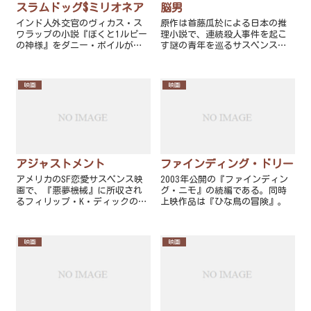
スラムドッグ$ミリオネア
脳男
インド人外交官のヴィカス・ス
原作は首藤瓜於による日本の推
ワラップの小説『ぼくと1ルピー
理小説で、連続殺人事件を起こ
の神様』をダニー・ボイルが映
す謎の青年を巡るサスペンス作
画化したイギリス映画。
品。第46回江戸川乱歩賞受賞
作。
映画
映画
アジャストメント
ファインディング・ドリー
アメリカのSF恋愛サスペンス映
2003年公開の『ファインディン
画で、『悪夢機械』に所収され
グ・ニモ』の続編である。同時
るフィリップ・K・ディックの短
上映作品は『ひな鳥の冒険』。
編小説『調整班』を原作として
いる。
映画
映画