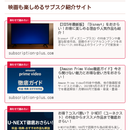
映画も楽しめるサブスク紹介サイト
【2025年最新版】「Disney+」をおさら
い！お得に楽しめる理由や人気作品も紹
介！
Disney+（ディズニープラス）の料金プランや豊
富な配信作品、話題のオリジナルコンテンツをお
さらい！21,000本以上のラインナップで家族全員
が楽しめる理由や注目のオススメ作品と併せてご
紹介していきます！
subscription-plus.com
【Amazon Prime Video徹底ガイド】今さ
ら聞けない魅力とお得な使い方をおさら
い！
Amazon Prime Videoの料金や特典、他の動画配信
サービスとの違い、2025年5月のおすすめ作品ま
でを徹底解説！月額600円で動画・音楽・書籍ま
で楽しめる圧倒的コスパ。今さら聞けない魅力を
おさらい！
subscription-plus.com
お得？コスパ悪い？ U-NEXT（ユーネクス
ト）の料金からオススメ作品まで徹底お
さらい！
U-NEXTは月額2,189円で話題作も独占配信も楽し