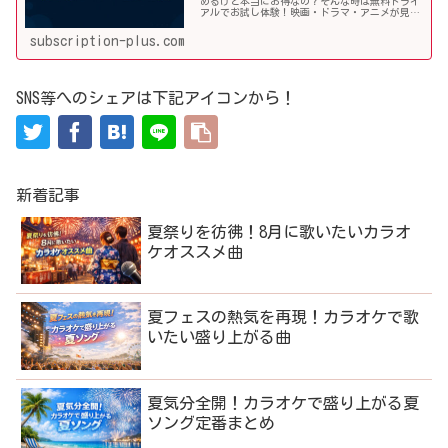
めるけど本当にお得なの？そんな時は無料トライ
アルでお試し体験！映画・ドラマ・アニメが見放
題の国内最大級動画配信サービスのユーネクス
ト。その料金や利用手順、オススメ作品などを詳
subscription-plus.com
しく解説していきます！
SNS等へのシェアは下記アイコンから！
新着記事
夏祭りを彷彿！8月に歌いたいカラオ
ケオススメ曲
夏フェスの熱気を再現！カラオケで歌
いたい盛り上がる曲
夏気分全開！カラオケで盛り上がる夏
ソング定番まとめ