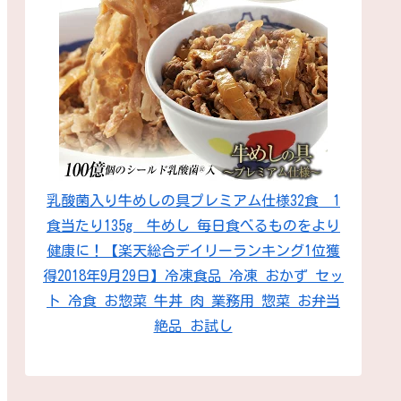
乳酸菌入り牛めしの具プレミアム仕様32食 1
食当たり135g 牛めし 毎日食べるものをより
健康に！【楽天総合デイリーランキング1位獲
得2018年9月29日】冷凍食品 冷凍 おかず セッ
ト 冷食 お惣菜 牛丼 肉 業務用 惣菜 お弁当
絶品 お試し