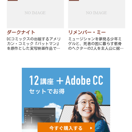
ダークナイト
リメンバー・ミー
DCコミックスの出版するアメリ
ミュージシャンを夢見る少年ミ
カン・コミック『バットマン』
ゲルと、死者の国に暮らす骸骨
を原作とした実写映画作品で、
のヘクターの2人を主人公に据
「ダークナイト・トリロジー
え、2人が死者の国で繰り広げる
（Dark Knight Trilogy）」の2
冒険を軸に、生死を超えた家族
作目。バットマンの実写映画作
の絆がエモーショナルに描かれ
品としては累計で6作品目とな
ている。
る。