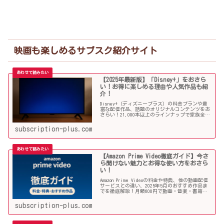
映画も楽しめるサブスク紹介サイト
【2025年最新版】「Disney+」をおさら
い！お得に楽しめる理由や人気作品も紹
介！
Disney+（ディズニープラス）の料金プランや豊
富な配信作品、話題のオリジナルコンテンツをお
さらい！21,000本以上のラインナップで家族全員
が楽しめる理由や注目のオススメ作品と併せてご
紹介していきます！
subscription-plus.com
【Amazon Prime Video徹底ガイド】今さ
ら聞けない魅力とお得な使い方をおさら
い！
Amazon Prime Videoの料金や特典、他の動画配信
サービスとの違い、2025年5月のおすすめ作品ま
でを徹底解説！月額600円で動画・音楽・書籍ま
で楽しめる圧倒的コスパ。今さら聞けない魅力を
おさらい！
subscription-plus.com