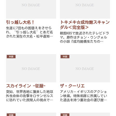
引っ越し大名！
トキメキ☆成均館スキャン
ダル＜完全版＞
生涯に7回もの国替えをさせら
れ、“引っ越し大名”とあだ名
韓国KBSで放送されたテレビドラ
された実在の大名・松平直矩を
マ。原作はチョン・ウングォル
モチーフにした土橋章宏原作の
の小説『成均館儒生たちの
小説『引っ越し大名三千里』の
日々』。
映画化作品。
映画
映画
スカイライン -征服-
ザ・クーリエ
突如、世界各地に襲来した地球
アメリカ・イギリスのアクショ
外生命体の攻撃をロサンゼルス
ン映画。特殊部隊に所属してい
に訪れていた民間人の視点で描
た過去を持つ裏社会の運び屋の
くアメリカのSF映画。
女性が重要な生き証人の男性を
暗殺の危機から救うために闘う
姿を描いている。
映画
映画