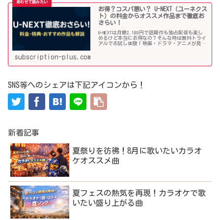
お得？コスパ悪い？ U-NEXT（ユーネクス
ト）の料金からオススメ作品まで徹底お
さらい！
U-NEXTは月額2,189円で話題作も独占配信も楽し
めるけど本当にお得なの？そんな時は無料トライ
アルでお試し体験！映画・ドラマ・アニメが見放
題の国内最大級動画配信サービスのユーネクス
ト。その料金や利用手順、オススメ作品などを詳
subscription-plus.com
しく解説していきます！
SNS等へのシェアは下記アイコンから！
新着記事
夏祭りを彷彿！8月に歌いたいカラオ
ケオススメ曲
夏フェスの熱気を再現！カラオケで歌
いたい盛り上がる曲