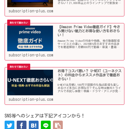
さらい！21,000本以上のラインナップで家族全員
が楽しめる理由や注目のオススメ作品と併せてご
紹介していきます！
subscription-plus.com
【Amazon Prime Video徹底ガイド】今さ
ら聞けない魅力とお得な使い方をおさら
い！
Amazon Prime Videoの料金や特典、他の動画配信
サービスとの違い、2025年5月のおすすめ作品ま
でを徹底解説！月額600円で動画・音楽・書籍ま
で楽しめる圧倒的コスパ。今さら聞けない魅力を
おさらい！
subscription-plus.com
お得？コスパ悪い？ U-NEXT（ユーネクス
ト）の料金からオススメ作品まで徹底お
さらい！
U-NEXTは月額2,189円で話題作も独占配信も楽し
めるけど本当にお得なの？そんな時は無料トライ
アルでお試し体験！映画・ドラマ・アニメが見放
題の国内最大級動画配信サービスのユーネクス
ト。その料金や利用手順、オススメ作品などを詳
subscription-plus.com
しく解説していきます！
SNS等へのシェアは下記アイコンから！