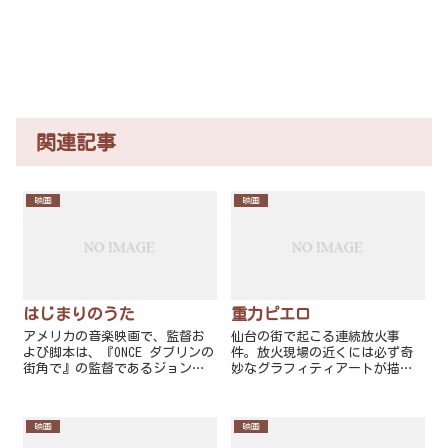
関連記事
映画
映画
はじまりのうた
重力ピエロ
アメリカの音楽映画で、監督お
仙台の街で起こる連続放火事
よび脚本は、『ONCE ダブリンの
件。放火現場の近くには必ず奇
街角で』の監督であるジョン・
妙なグラフィティアートが描か
カーニー。主演はシンガーソン
れていた。過去に辛い記憶を抱
グライターを演じたキーラ・ナ
える泉水と春の二人の兄弟は、
イトレイと音楽プロデューサー
事件に興味を持ち謎解きに乗り
映画
映画
を演じたマーク・ラファロ。
出す。