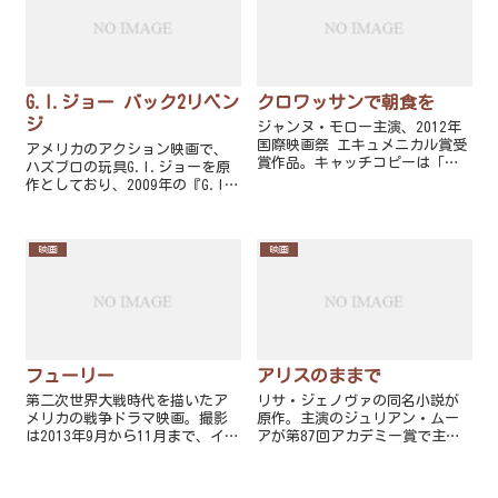
G.I.ジョー バック2リベン
クロワッサンで朝食を
ジ
ジャンヌ・モロー主演、2012年
国際映画祭 エキュメニカル賞受
アメリカのアクション映画で、
賞作品。キャッチコピーは「は
ハズブロの玩具G.I.ジョーを原
じめてのパリ、もうひとつの人
作としており、2009年の『G.I.
生に出逢う」
ジョー』の続編である。
映画
映画
フューリー
アリスのままで
第二次世界大戦時代を描いたア
リサ・ジェノヴァの同名小説が
メリカの戦争ドラマ映画。撮影
原作。主演のジュリアン・ムー
は2013年9月から11月まで、イン
アが第87回アカデミー賞で主演
グランドで本物のティーガーI戦
女優賞を受賞した。
車を使って行われた。