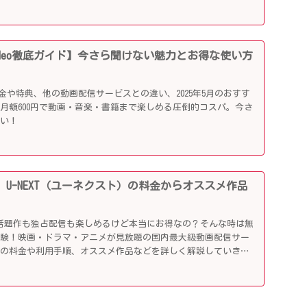
me Video徹底ガイド】今さら聞けない魅力とお得な使い方
ideoの料金や特典、他の動画配信サービスとの違い、2025年5月のおすす
月額600円で動画・音楽・書籍まで楽しめる圧倒的コスパ。今さ
らい！
 U-NEXT（ユーネクスト）の料金からオススメ作品
！
89円で話題作も独占配信も楽しめるけど本当にお得なの？そんな時は無
体験！映画・ドラマ・アニメが見放題の国内最大級動画配信サー
その料金や利用手順、オススメ作品などを詳しく解説していきま