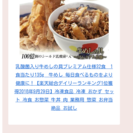
乳酸菌入り牛めしの具プレミアム仕様32食 1
食当たり135g 牛めし 毎日食べるものをより
健康に！【楽天総合デイリーランキング1位獲
得2018年9月29日】冷凍食品 冷凍 おかず セッ
ト 冷食 お惣菜 牛丼 肉 業務用 惣菜 お弁当
絶品 お試し