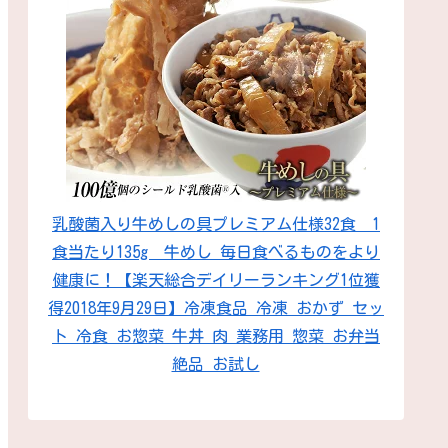
乳酸菌入り牛めしの具プレミアム仕様32食 1
食当たり135g 牛めし 毎日食べるものをより
健康に！【楽天総合デイリーランキング1位獲
得2018年9月29日】冷凍食品 冷凍 おかず セッ
ト 冷食 お惣菜 牛丼 肉 業務用 惣菜 お弁当
絶品 お試し