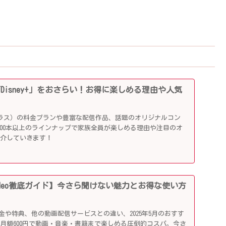
「Disney+」をおさらい！お得に楽しめる理由や人気
ニープラス）の料金プランや豊富な配信作品、話題のオリジナルコン
,000本以上のラインナップで家族全員が楽しめる理由や注目のオ
紹介していきます！
me Video徹底ガイド】今さら聞けない魅力とお得な使い方
ideoの料金や特典、他の動画配信サービスとの違い、2025年5月のおすす
月額600円で動画・音楽・書籍まで楽しめる圧倒的コスパ。今さ