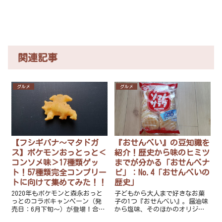
関連記事
グルメ
グルメ
【フシギバナ～マタドガ
『おせんべい』の豆知識を
ス】ポケモンおっとっと＜
紹介！歴史から味のヒミツ
コンソメ味＞17種類ゲッ
までが分かる「おせんべナ
ト！57種類完全コンプリー
ビ」：No.4「おせんべいの
トに向けて集めてみた！！
歴史」
2020年もポケモンと森永おっと
子どもから大人まで好きなお菓
っとのコラボキャンペーン（発
子の1つ『おせんべい』。醤油味
売日：6月下旬～）が登場！合計
から塩味、そのほかのオリジナ
57種類のうち、コンソメ味で出
ルな味までたくさんありますよ