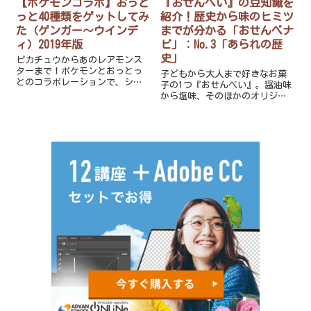
【ポケモンコラボ】おっと
『おせんべい』の豆知識を
っと40種類をゲットしてみ
紹介！歴史から味のヒミツ
た（ゲンガー～ウインデ
までが分かる「おせんべナ
ィ）2019年版
ビ」：No.3「あられの歴
史」
ピカチュウからあのレアモンス
ターまで！ポケモンとおっとっ
子どもから大人まで好きなお菓
とのコラボレーションで、シー
子の1つ『おせんべい』。醤油味
クレット含め全40種類を一覧で
から塩味、そのほかのオリジナ
ご紹介します！
ルな味までたくさんありますよ
ね。『おせんべい』の豆知識を
知れば、より美味しく食べられ
ること間違い無いですよ！