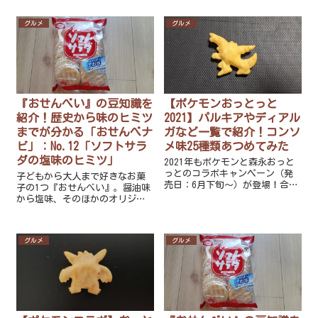
現する17種類の形を一覧で紹介
ね。『おせんべい』の豆知識を
します！
知れば、より美味しく食べられ
グルメ
グルメ
ること間違い無いですよ！
『おせんべい』の豆知識を
【ポケモンおっとっと
紹介！歴史から味のヒミツ
2021】パルキアやディアル
までが分かる「おせんべナ
ガなど一覧で紹介！コンソ
ビ」：No.12「ソフトサラ
メ味25種類あつめてみた
ダの塩味のヒミツ」
2021年もポケモンと森永おっと
っとのコラボキャンペーン（発
子どもから大人まで好きなお菓
売日：6月下旬～）が登場！合計
子の1つ『おせんべい』。醤油味
70種類のうち、コンソメ味で出
から塩味、そのほかのオリジナ
現する25種類のポケモンを一覧
ルな味までたくさんありますよ
で紹介します！
ね。『おせんべい』の豆知識を
知れば、より美味しく食べられ
グルメ
グルメ
ること間違い無いですよ！